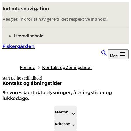
Indholdsnavigation
Vælg et link for at navigere til det respektive indhold.
gå til
Hovedindhold
Fiskergården
Menu
Forside
Kontakt og åbningstider
start på hovedindhold
senest opdateret 8. februar 2026
Kontakt og åbningstider
Se vores kontaktoplysninger, åbningstider og
lukkedage.
Telefon
Adresse